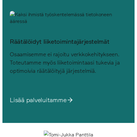
Räätälöidyt liiketoimintajärjestelmät
Osaamisemme ei rajoitu verkkokehitykseen.
Toteutamme myös liiketoimintaasi tukevia ja
optimoivia räätälöityjä järjestelmiä.
Lisää palveluitamme