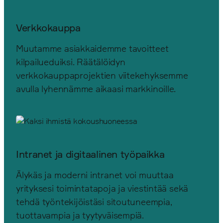
Verkkokauppa
Muutamme asiakkaidemme tavoitteet
kilpailueduiksi. Räätälöidyn
verkkokauppaprojektien viitekehyksemme
avulla lyhennämme aikaasi markkinoille.
Intranet ja digitaalinen työpaikka
Älykäs ja moderni intranet voi muuttaa
yrityksesi toimintatapoja ja viestintää sekä
tehdä työntekijöistäsi sitoutuneempia,
tuottavampia ja tyytyväisempiä.