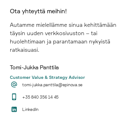
Ota yhteyttä meihin!
Autamme mielellämme sinua kehittämään
täysin uuden verkkosivuston – tai
huolehtimaan ja parantamaan nykyistä
ratkaisuasi.
Tomi-Jukka Panttila
Customer Value & Strategy Advisor
tomi-jukka.panttila@epinova.se
+35 840 356 14 45
LinkedIn