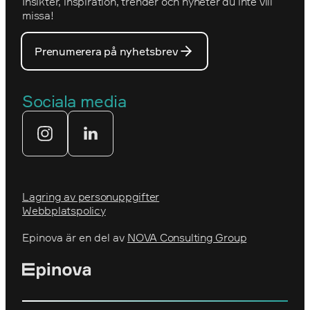
Insikter, inspiration, trender och nyheter du inte vill
Utmärkelser
Optimizelys webb
missa!
Våra medarbetare
PostNord
Prenumerera på nyhetsbrev
Våra partners
Prins Daniels Fellowship
Våra värdeord
Sociala media
Tekniksprånget
Webbyrå
Lagring av personuppgifter
Webbplatspolicy
Epinova är en del av
NOVA Consulting Group