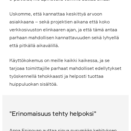
Uskomme, että kannattaa keskittyä arvoon
asiakkaana – sekä projektien aikana että koko
verkkosivuston elinkaaren ajan, ja että tämä antaa
parhaan mahdollisen kannattavuuden sekä lyhyellä
että pitkällä aikavälillä.
Käyttökokemus on meille kaikki kaikessa, ja se
tarjoaa toimittajille parhaat mahdolliset edellytykset
työskennellä tehokkaasti ja helposti tuottaa
huippuluokan sisältöä.
"Erinomaisuus tehty helpoksi"
Anna Epinovan auttaa sinua pysymään kehityksen