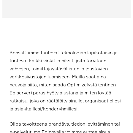
Konsulttimme tuntevat teknologian läpikotaisin ja
tuntevat kaikki vinkit ja niksit, joita tarvitaan
vahvojen, toimittajaystävällisten ja joustavien
verkkosivustojen luomiseen. Meillä saat aina
neuvoja siitä, miten saada Optimizelystä (entinen
Episerver) paras hyöty alustana ja miten löytää
ratkaisu, joka on räätälöity sinulle, organisaatiollesi
ja asiakkaillesi/kohderyhmillesi.
Olipa tavoitteena brändäys, tiedon levittäminen tai
e-palvelut, me Epinovalla voimme auttaa sinua.