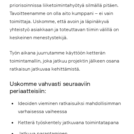
priorisoinnissa liiketoimintahyötyä silmällä pitäen.
Tavoitteenamme on olla aito kumppani – ei vain
toimittaja. Uskomme, että avoin ja läpinäkyvä
yhteistyö asiakkaan ja toteuttavan tiimin välillä on
keskeinen menestystekijä.
Työn aikana juurrutamme käyttöön ketterän
toimintamallin, joka jatkuu projektin jälkeen osana
ratkaisun jatkuvaa kehittämistä.
Uskomme vahvasti seuraaviin
periaatteisiin:
Ideoiden vieminen ratkaisuiksi mahdollisimman
varhaisessa vaiheessa
Ketterä työskentely jatkuvana toimintatapana
Jatkuva parantaminen