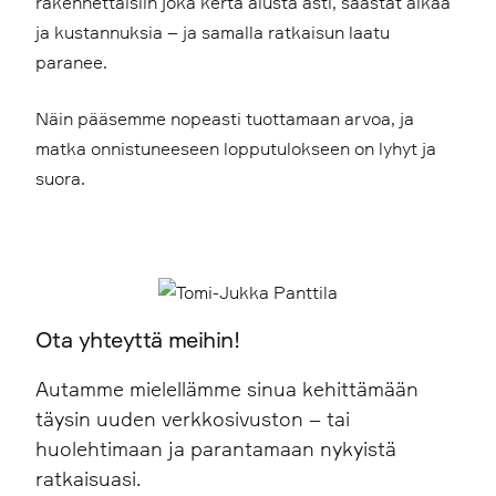
rakennettaisiin joka kerta alusta asti, säästät aikaa
ja kustannuksia – ja samalla ratkaisun laatu
paranee.
Näin pääsemme nopeasti tuottamaan arvoa, ja
matka onnistuneeseen lopputulokseen on lyhyt ja
suora.
Ota yhteyttä meihin!
Autamme mielellämme sinua kehittämään
täysin uuden verkkosivuston – tai
huolehtimaan ja parantamaan nykyistä
ratkaisuasi.