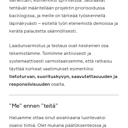
vaiheittain, esimerkiksi sprinteissä. Seuraavat
tehtävät määritellään projektin priorisoidussa
backlogissa, ja meille on tärkeää työskennellä
läpinäkyvästi – esitellä työn etenemistä demoissa ja
kerätä palautetta säännöllisesti.
Laadunvarmistus ja testaus ovat keskeinen osa
tekemistämme. Toimimme aktiivisesti ja
systemaattisesti varmistaaksemme, että ratkaisu
täyttää korkeat vaatimukset esimerkiksi
tietoturvan, suorituskyvyn, saavutettavuuden ja
responsiivisuuden
osalta.
”Me” ennen ”teitä”
Haluamme ottaa sinut asiakkaana luontevaksi
osaksi tiimiä. Olet mukana päätöksenteossa ja