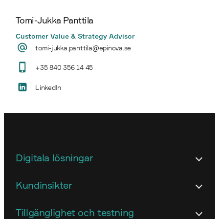
Tomi-Jukka Panttila
Customer Value & Strategy Advisor
tomi-jukka.panttila@epinova.se
+35 840 356 14 45
LinkedIn
Digitala lösningar
Arkitektur
Kundinsikter
E-handel
Användarstudier och insikter
Tillgänglighet och testning