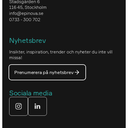
Uppgradera till Optimizely CMS 12
Stadsgården 6
Epinovas ledning
116 45, Stockholm
Granngården
info@epinova.se
Hur vi arbetar
0733 - 300 702
IVA
Miljöarbete och hållbarhet
Kartverket
Nyhetsbrev
Nova Consulting Group
Norwegian
Insikter, inspiration, trender och nyheter du inte vill
Utmärkelser
Optimizelys webb
missa!
Våra medarbetare
PostNord
Prenumerera på nyhetsbrev
Våra partners
Prins Daniels Fellowship
Våra värdeord
Sociala media
Tekniksprånget
Webbyrå