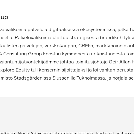
oup
va valikoima palveluja digitaalisessa ekosysteemissä, jotka t
lueella. Palveluvalikoima ulottuu strategisesta brändikehityks
taalisten palvelujen, verkkokaupan, CRM:n, markkinoinnin a
 Consulting Group koostuu kymmenestä erikoistuneesta toimis
asiantuntijatyöntekijäämme johtaa toimitusjohtaja Geir Allan H
xplore Equity tuli konsernin sijoittajaksi ja loi vankan perusta
oimisto Stadsgårdenissa Slussenilla Tukholmassa, ja norjalaise
ndberg, Nova Advisoryn strategiavastaava, kertovat, miten voit