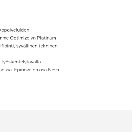
kkopalveluiden
lemme Optimizelyn Platinum
fiointi, syvällinen tekninen
ä työskentelytavalla
ksessä. Epinova on osa Nova