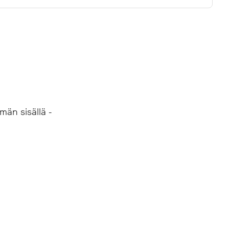
nissa sekä sosiaalisessa mediassa.
män sisällä -