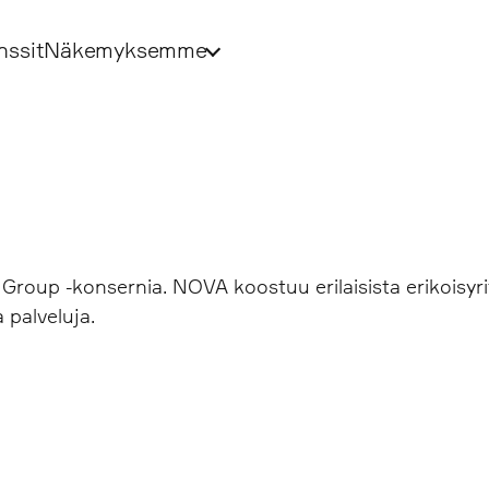
nssit
Näkemyksemme
oup -konsernia. NOVA koostuu erilaisista erikoisyri
 palveluja.