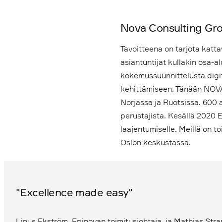
Nova Consulting Gr
Tavoitteena on tarjota katta
asiantuntijat kullakin osa-a
kokemussuunnittelusta digi
kehittämiseen. Tänään NOVA
Norjassa ja Ruotsissa. 600 
perustajista. Kesällä 2020 E
laajentumiselle. Meillä on t
Oslon keskustassa.
"Excellence made easy"
Linus Ekström, Epinovan toimitusjohtaja, ja Mathias Stra