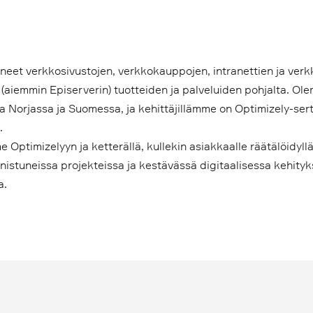
neet verkkosivustojen, verkkokauppojen, intranettien ja ver
(aiemmin Episerverin) tuotteiden ja palveluiden pohjalta. O
a Norjassa ja Suomessa, ja kehittäjillämme on Optimizely-serti
.
 Optimizelyyn ja ketterällä, kullekin asiakkaalle räätälöidyll
stuneissa projekteissa ja kestävässä digitaalisessa kehity
a.