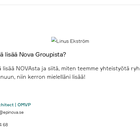
maation ja CRM:n parissa.
alan johtavan SEO:n ja mainonnan avulla mm. Googlessa, Amazo
ää lisää Nova Groupista?
 lisää NOVAsta ja siitä, miten teemme yhteistyötä ryh
nuun, niin kerron mielelläni lisää!
chitect | OMVP
m@epinova.se
4 68