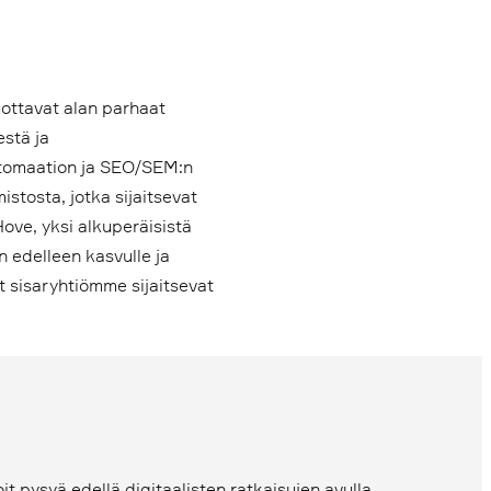
uottavat alan parhaat
estä ja
utomaation ja SEO/SEM:n
tosta, jotka sijaitsevat
ove, yksi alkuperäisistä
n edelleen kasvulle ja
t sisaryhtiömme sijaitsevat
 pysyä edellä digitaalisten ratkaisujen avulla.