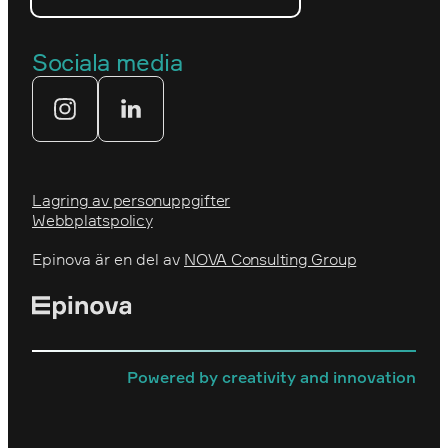
Våra partners
Prins Daniels Fellowship
Våra värdeord
Sociala media
Tekniksprånget
Webbyrå
Lagring av personuppgifter
Webbplatspolicy
Epinova är en del av
NOVA Consulting Group
Powered by creativity and innovation