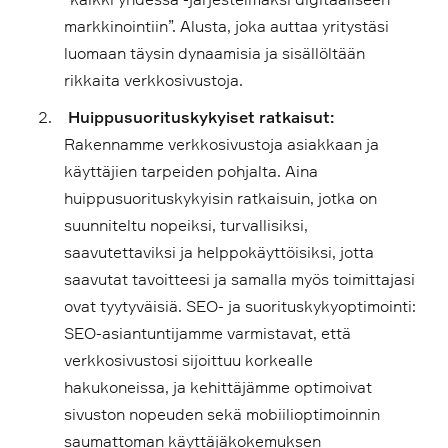
markkinointiin”. Alusta, joka auttaa yritystäsi
luomaan täysin dynaamisia ja sisällöltään
rikkaita verkkosivustoja.
Huippusuorituskykyiset ratkaisut:
Rakennamme verkkosivustoja asiakkaan ja
käyttäjien tarpeiden pohjalta. Aina
huippusuorituskykyisin ratkaisuin, jotka on
suunniteltu nopeiksi, turvallisiksi,
saavutettaviksi ja helppokäyttöisiksi, jotta
saavutat tavoitteesi ja samalla myös toimittajasi
ovat tyytyväisiä. SEO- ja suorituskykyoptimointi:
SEO-asiantuntijamme varmistavat, että
verkkosivustosi sijoittuu korkealle
hakukoneissa, ja kehittäjämme optimoivat
sivuston nopeuden sekä mobiilioptimoinnin
saumattoman käyttäjäkokemuksen