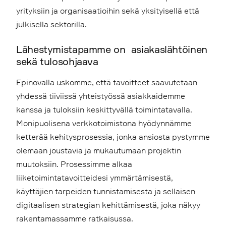
yrityksiin ja organisaatioihin sekä yksityisellä että
julkisella sektorilla.
Lähestymistapamme on asiakaslähtöinen
sekä tulosohjaava
Epinovalla uskomme, että tavoitteet saavutetaan
yhdessä tiiviissä yhteistyössä asiakkaidemme
kanssa ja tuloksiin keskittyvällä toimintatavalla.
Monipuolisena verkkotoimistona hyödynnämme
ketterää kehitysprosessia, jonka ansiosta pystymme
olemaan joustavia ja mukautumaan projektin
muutoksiin. Prosessimme alkaa
liiketoimintatavoitteidesi ymmärtämisestä,
käyttäjien tarpeiden tunnistamisesta ja sellaisen
digitaalisen strategian kehittämisestä, joka näkyy
rakentamassamme ratkaisussa.