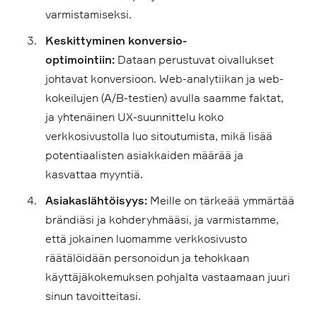
varmistamiseksi.
Keskittyminen konversio-
optimointiin:
Dataan perustuvat oivallukset
johtavat konversioon. Web-analytiikan ja web-
kokeilujen (A/B-testien) avulla saamme faktat,
ja yhtenäinen UX-suunnittelu koko
verkkosivustolla luo sitoutumista, mikä lisää
potentiaalisten asiakkaiden määrää ja
kasvattaa myyntiä.
Asiakaslähtöisyys:
Meille on tärkeää ymmärtää
brändiäsi ja kohderyhmääsi, ja varmistamme,
että jokainen luomamme verkkosivusto
räätälöidään personoidun ja tehokkaan
käyttäjäkokemuksen pohjalta vastaamaan juuri
sinun tavoitteitasi.