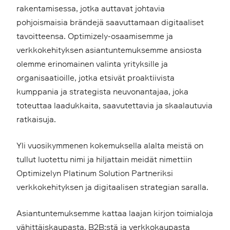
rakentamisessa, jotka auttavat johtavia
pohjoismaisia brändejä saavuttamaan digitaaliset
tavoitteensa. Optimizely-osaamisemme ja
verkkokehityksen asiantuntemuksemme ansiosta
olemme erinomainen valinta yrityksille ja
organisaatioille, jotka etsivät proaktiivista
kumppania ja strategista neuvonantajaa, joka
toteuttaa laadukkaita, saavutettavia ja skaalautuvia
ratkaisuja.
Yli vuosikymmenen kokemuksella alalta meistä on
tullut luotettu nimi ja hiljattain meidät nimettiin
Optimizelyn Platinum Solution Partneriksi
verkkokehityksen ja digitaalisen strategian saralla.
Asiantuntemuksemme kattaa laajan kirjon toimialoja
vähittäiskaupasta, B2B:stä ja verkkokaupasta