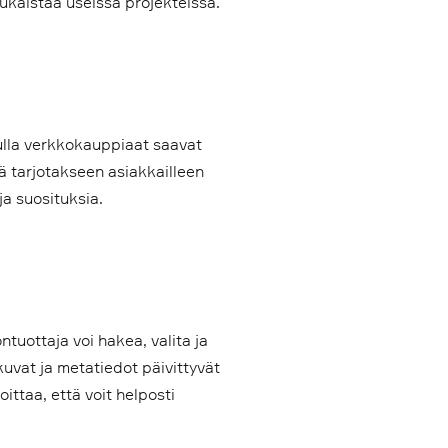
ukaistaa useissa projekteissa.
vulla verkkokauppiaat saavat
 tarjotakseen asiakkailleen
a suosituksia.
tuottaja voi hakea, valita ja
uvat ja metatiedot päivittyvät
ttaa, että voit helposti