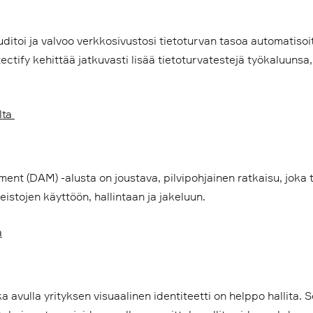
ditoi ja valvoo verkkosivustosi tietoturvan tasoa automatisoit
tify kehittää jatkuvasti lisää tietoturvatestejä työkaluunsa, ja
lta
t (DAM) -alusta on joustava, pilvipohjainen ratkaisu, joka ta
eistojen käyttöön, hallintaan ja jakeluun.
a
a avulla yrityksen visuaalinen identiteetti on helppo hallita.