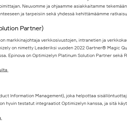
 toimittajan. Neuvomme ja ohjaamme asiakkaitamme tekemään 
anteeseen ja tarpeisiin sekä yhdessä kehittämäämme ratkais
olution Partner)
 on markkinajohtaja verkkosivustojen, intranetien ja verkko
imizely on nimetty Leaderiksi vuoden 2022 Gartner® Magic Qu
ssa. Epinova on Optimizelyn Platinum Solution Partner sekä R
uilta
oduct Information Management), joka helpottaa sisällöntuotta
ä on hyvin testatut integraatiot Optimizelyn kanssa, ja sitä k
ta