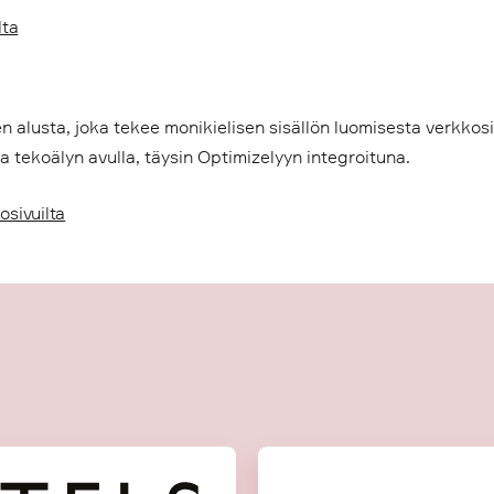
lta
n alusta, joka tekee monikielisen sisällön luomisesta verkkos
a tekoälyn avulla, täysin Optimizelyyn integroituna.
osivuilta