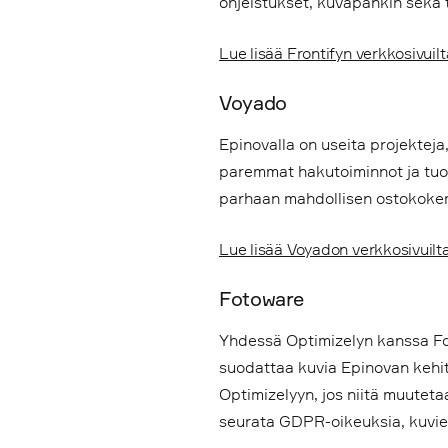
ohjeistukset, kuvapankin sekä 
Lue lisää Frontifyn verkkosivuil
Voyado
Epinovalla on useita projektej
paremmat hakutoiminnot ja tuot
parhaan mahdollisen ostokokem
Lue lisää Voyadon verkkosivuilt
Fotoware
Yhdessä Optimizelyn kanssa Foto
suodattaa kuvia Epinovan kehit
Optimizelyyn, jos niitä muuteta
seurata GDPR-oikeuksia, kuvien