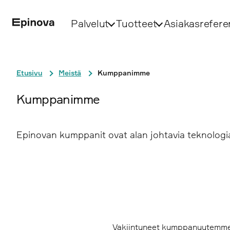
Palvelut
Tuotteet
Asiakasrefere
Etusivu
Meistä
Kumppanimme
Kumppanimme
Epinovan kumppanit ovat alan johtavia teknologiay
Vakiintuneet kumppanuutemme an