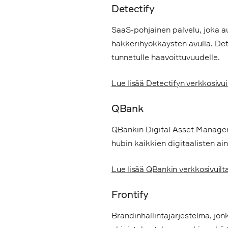
Detectify
SaaS-pohjainen palvelu, joka au
hakkerihyökkäysten avulla. Detec
tunnetulle haavoittuvuudelle.
Lue lisää Detectifyn verkkosivui
QBank
QBankin Digital Asset Managemen
hubin kaikkien digitaalisten ain
Lue lisää QBankin verkkosivuilt
Frontify
Brändinhallintajärjestelmä, jonk