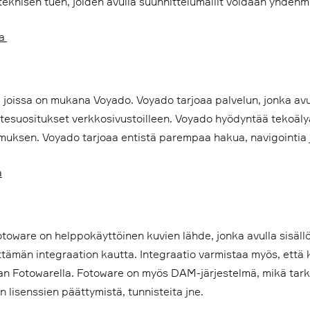
teknisen tuen, joiden avulla suunnittelumallit voidaan yhdenm
ta
a, joissa on mukana Voyado. Voyado tarjoaa palvelun, jonka a
esuositukset verkkosivustoilleen. Voyado hyödyntää tekoälyä
uksen. Voyado tarjoaa entistä parempaa hakua, navigointia j
a
ware on helppokäyttöinen kuvien lähde, jonka avulla sisällön
tämän integraation kautta. Integraatio varmistaa myös, että k
an Fotowarella. Fotoware on myös DAM-järjestelmä, mikä tarkoi
 lisenssien päättymistä, tunnisteita jne.