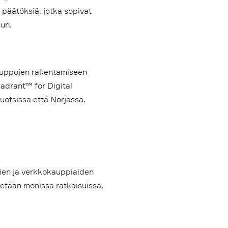
päätöksiä, jotka sopivat
uun.
kauppojen rakentamiseen
adrant™ for Digital
uotsissa että Norjassa.
jien ja verkkokauppiaiden
äytetään monissa ratkaisuissa.