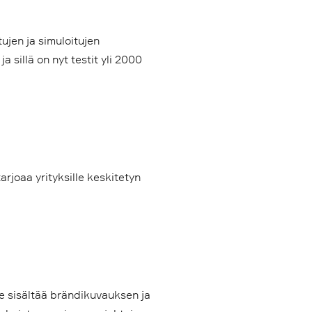
ujen ja simuloitujen
 sillä on nyt testit yli 2000
rjoaa yrityksille keskitetyn
 Se sisältää brändikuvauksen ja