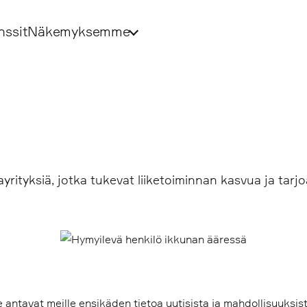
nssit
Näkemyksemme
rityksiä, jotka tukevat liiketoiminnan kasvua ja tar
tavat meille ensikäden tietoa uutisista ja mahdollisuuksist