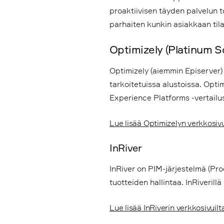
proaktiivisen täyden palvelun
parhaiten kunkin asiakkaan til
Optimizely (Platinum S
Optimizely (aiemmin Episerver)
tarkoitetuissa alustoissa. Opt
Experience Platforms -vertailu
Lue lisää Optimizelyn verkkosiv
InRiver
InRiver on PIM-järjestelmä (Pr
tuotteiden hallintaa. InRiverill
Lue lisää InRiverin verkkosivuil