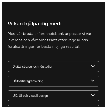
Vi kan hjälpa dig med:
Med vår breda erfarenhetsbank anpassar vi vår
leverans och vårt arbetssätt efter varje kunds
förutsättningar för bästa möjliga resultat.
Digital strategi och förstudier
Hållbarhetsgranskning
En digital strategi är grunden i din långsiktiga
digitala planering och en gedigen strategi
lägger grunden för att kunna ta beslut om,
UX, UI och visuell design
Hållbarhet är viktigt, även i det digitala
planera för, implementera, och kontinuerligt
landskapet. Med Epinovas