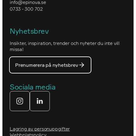
info@epinova.se
Hur vi arbetar
0733 - 300 702
IVA
Miljöarbete och hållbarhet
Kartverket
Nyhetsbrev
Nova Consulting Group
Norwegian
Insikter, inspiration, trender och nyheter du inte vill
Utmärkelser
Optimizelys webb
missa!
Våra medarbetare
PostNord
Prenumerera på nyhetsbrev
Våra partners
Prins Daniels Fellowship
Våra värdeord
Sociala media
Tekniksprånget
Webbyrå
Lagring av personuppgifter
Webbplatspolicy