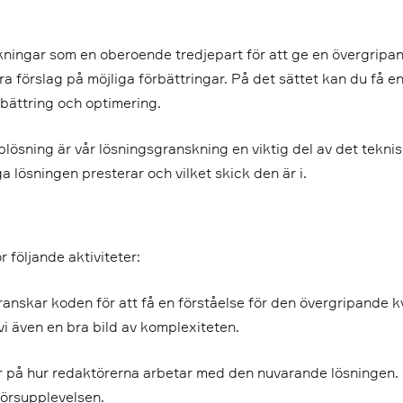
skningar som en oberoende tredjepart för att ge en övergrip
a förslag på möjliga förbättringar. På det sättet kan du få en
rbättring och optimering.
bblösning är vår lösningsgranskning en viktig del av det tek
iga lösningen presterar och vilket skick den är i.
 följande aktiviteter:
ranskar koden för att få en förståelse för den övergripande k
vi även en bra bild av komplexiteten.
tar på hur redaktörerna arbetar med den nuvarande lösningen. 
törsupplevelsen.