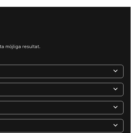
a möjliga resultat.
unna ta beslut om, planera för, implementera, och
rd till handling, så att din webbplats blir klimatsmart.
nktioner men även i det visuella uttrycket. Vi hjälper