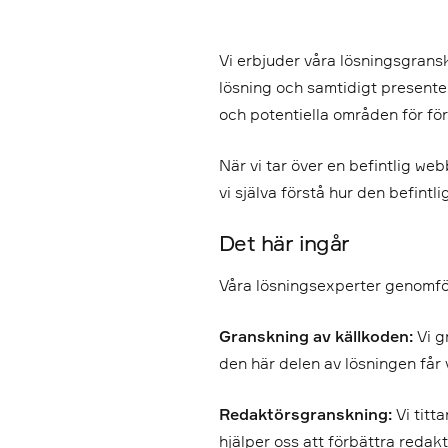
Vi erbjuder våra lösningsgran
lösning och samtidigt presenter
och potentiella områden för fö
När vi tar över en befintlig we
vi själva förstå hur den befintl
Det här ingår
Våra lösningsexperter genomför
Granskning av källkoden:
Vi g
den här delen av lösningen får 
Redaktörsgranskning:
Vi tit
hjälper oss att förbättra redak