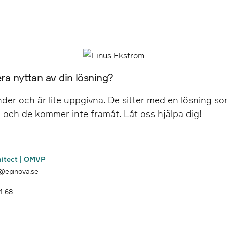
ra nyttan av din lösning?
nder och är lite uppgivna. De sitter med en lösning s
, och de kommer inte framåt. Låt oss hjälpa dig!
hitect | OMVP
m@epinova.se
4 68