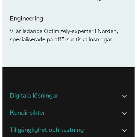
Engineering
Vi är ledande Optimizely-experter i Norden,
specialiserade på affärskritiska lösningar.
Digitala lösningar
Arkitektur
Kundinsikter
E-handel
Användarstudier och insikter
Tillgänglighet och testning
Intranät och digital arbetsplats