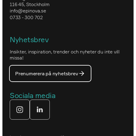
116 45, Stockholm
Granngården
info@epinova.se
Hur vi arbetar
0733 - 300 702
IVA
Miljöarbete och hållbarhet
Kartverket
Nyhetsbrev
Nova Consulting Group
Norwegian
Insikter, inspiration, trender och nyheter du inte vill
Utmärkelser
Optimizelys webb
missa!
Våra medarbetare
PostNord
Prenumerera på nyhetsbrev
Våra partners
Prins Daniels Fellowship
Våra värdeord
Sociala media
Tekniksprånget
Webbyrå