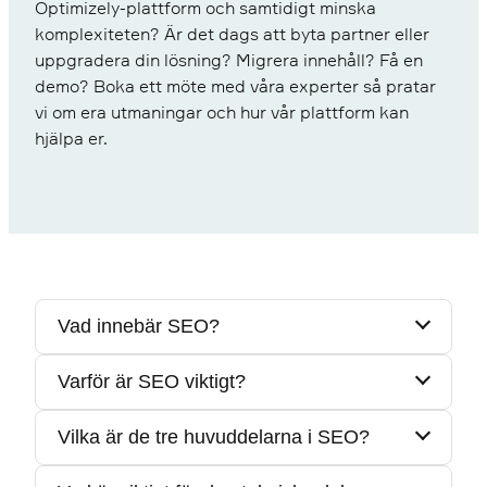
Optimizely-plattform och samtidigt minska
komplexiteten? Är det dags att byta partner eller
uppgradera din lösning? Migrera innehåll? Få en
demo? Boka ett möte med våra experter så pratar
vi om era utmaningar och hur vår plattform kan
hjälpa er.
Vad innebär SEO?
Varför är SEO viktigt?
SEO står för Search Engine Optimization och
handlar om insatser för att komma högt upp i
Vilka är de tre huvuddelarna i SEO?
Sökmotorer är ofta det vanligaste sättet att
sökresultaten och öka den organiska trafiken
hitta en webbplats, och om man inte finns på
från sökmotorer som Google.