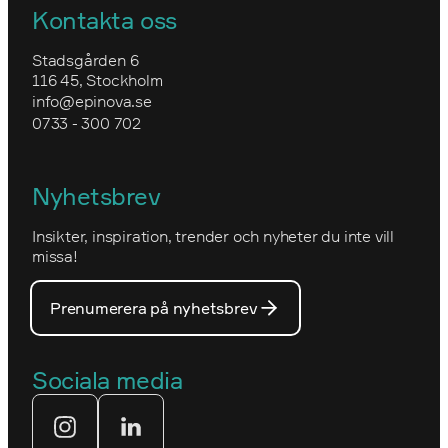
Nyheter
Optimizely kontra Sitecore
Kontakta oss
Epinovas kärnvärden
Forsea
Utbildning i Optimizely CMS
Uppgradera till Optimizely CMS 12
Stadsgården 6
Epinovas ledning
116 45, Stockholm
Granngården
info@epinova.se
Hur vi arbetar
0733 - 300 702
IVA
Miljöarbete och hållbarhet
Kartverket
Nyhetsbrev
Nova Consulting Group
Norwegian
Insikter, inspiration, trender och nyheter du inte vill
Utmärkelser
Optimizelys webb
missa!
Våra medarbetare
PostNord
Prenumerera på nyhetsbrev
Våra partners
Prins Daniels Fellowship
Våra värdeord
Sociala media
Tekniksprånget
Webbyrå