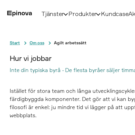
Tjänster
Produkter
Kundcase
Ak
Start
Om oss
Agilt arbetssätt
Hur vi jobbar
Inte din typiska byrå - De flesta byråer säljer timm
Istället för stora team och långa utvecklingscyk
färdigbyggda komponenter. Det gör att vi kan bygg
filosofi är enkel: ju mindre tid vi lägger på att u
webbplats.