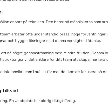
än
ällan enbart på tekniken. Den beror på människorna som arb
tteam arbetar ofta under ständig press, höga förväntningar,
nar och bygger lösningar med denna verklighet i åtanke.
am att nå högre genomströmning med mindre friktion. Genom int
truktur gör vi det enklare för ditt team att skapa, hantera oc
edaktionella team i stället för mot det kan de fokusera på de
 tillväxt
ring. En webbplats blir aldrig riktigt färdig.