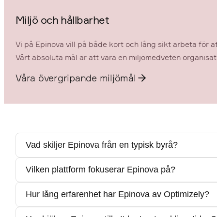
Miljö och hållbarhet
Vi på Epinova vill på både kort och lång sikt arbeta för 
Vårt absoluta mål är att vara en miljömedveten organisat
Våra övergripande miljömål
Vad skiljer Epinova från en typisk byrå?
Vilken plattform fokuserar Epinova på?
Epinova fokuserar på resultat i stället för att sälja
Hur lång erfarenhet har Epinova av Optimizely?
Epinova fokuserar till 100 % på Optimizelys plattform