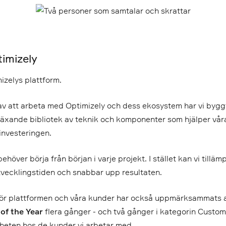
timizely
mizelys plattform.
av att arbeta med Optimizely och dess ekosystem har vi byg
växande bibliotek av teknik och komponenter som hjälper vår
investeringen.
behöver börja från början i varje projekt. I stället kan vi til
tvecklingstiden och snabbar upp resultaten.
ör plattformen och våra kunder har också uppmärksammats av 
of the Year
flera gånger - och två gånger i kategorin Custo
heten hos de kunder vi arbetar med.