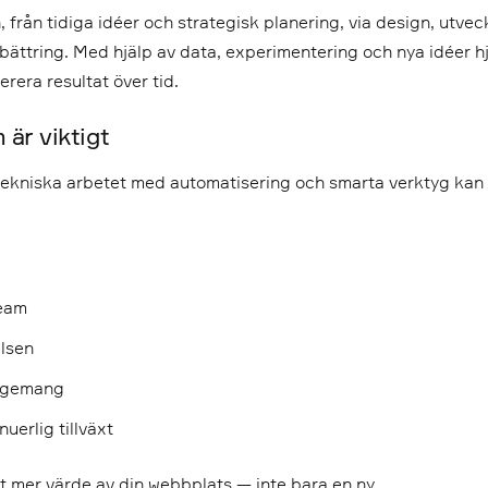
 från tidiga idéer och strategisk planering, via design, utveckl
ättring. Med hjälp av data, experimentering och nya idéer hjälp
erera resultat över tid.
är viktigt
 tekniska arbetet med automatisering och smarta verktyg kan 
team
lsen
gagemang
uerlig tillväxt
 ut mer värde av din webbplats — inte bara en ny.