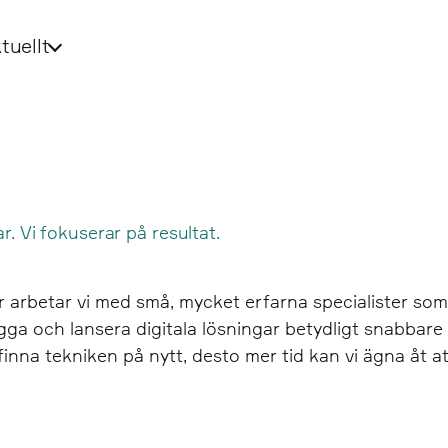
tuellt
ar. Vi fokuserar på resultat.
ler arbetar vi med små, mycket erfarna specialister s
a och lansera digitala lösningar betydligt snabbare s
ppfinna tekniken på nytt, desto mer tid kan vi ägna åt a