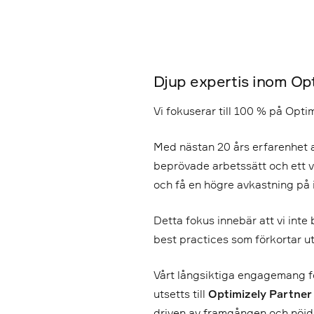
Djup expertis inom Op
Vi fokuserar till 100 % på Opti
Med nästan 20 års erfarenhet 
beprövade arbetssätt och ett 
och få en högre avkastning på 
Detta fokus innebär att vi inte 
best practices som förkortar u
Vårt långsiktiga engagemang f
utsetts till
Optimizely Partner 
driven av framgången och nöjd