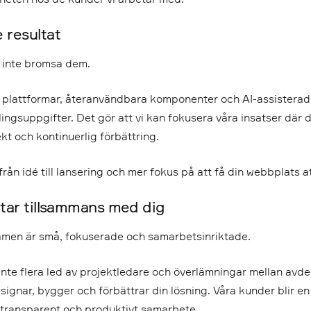
 resultat
 inte bromsa dem.
lattformar, återanvändbara komponenter och AI-assisterade
ngsuppgifter. Det gör att vi kan fokusera våra insatser där de
t och kontinuerlig förbättring.
rån idé till lansering och mer fokus på att få din webbplats a
etar tillsammans med dig
teamen är små, fokuserade och samarbetsinriktade.
nte flera led av projektledare och överlämningar mellan avdeln
gnar, bygger och förbättrar din lösning. Våra kunder blir en 
, transparent och produktivt samarbete.