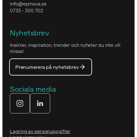
info@epinova.se
Hur vi arbetar
0733 - 300 702
IVA
Miljöarbete och hållbarhet
Kartverket
Nyhetsbrev
Nova Consulting Group
Norwegian
Insikter, inspiration, trender och nyheter du inte vill
Utmärkelser
Optimizelys webb
missa!
Våra medarbetare
PostNord
Prenumerera på nyhetsbrev
Våra partners
Prins Daniels Fellowship
Våra värdeord
Sociala media
Tekniksprånget
Webbyrå
Lagring av personuppgifter