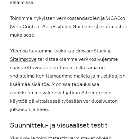
selaimissa.
Toimimme nykyisten verkkostandardien ja WCAG:n
(Web Content Accessibility Guidelines) vaatimusten
mukaisesti.
Yleensä käytämme
työkaluja BrowserStack
ja
Siteimprove
tarkistaaksemme verkkosivujemme
saavutettavuuden eri tavoin, sillä tämä on
yhdistelmä kehittämäämme malleja ja muokkaajien
lisäämää sisältöä. Monissa tapauksissa
asiakkaamme valitsevat jatkaa Siteimproven
käyttöä päivittäisessä työssään verkkosivuston
julkaisun jälkeen.
Suunnittelu- ja visuaaliset testit
Yksikkö- ja toimintatestit varmistavat oikean