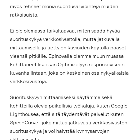
myös tehneet monia suoritusarviointeja muiden
ratkaisuista.
Ei ole olemassa taikakaavaa, miten saada hyvää
suorituskykyä verkkosivustolla, mutta jatkuvalla
mittaamisella ja tiettyjen kuvioiden käytöllä pääset
yleensä pitkälle. Epinovalla olemme muun muassa
kehittäneet lisäosan Optimizelyyn responsiiviseen
kuvanhallintaan, joka on keskeinen osa nykyaikaisia
verkkosivustoja.
Suorituskyvyn mittaamiseksi käytämme sekä
kehitteillä olevia paikallisia työkaluja, kuten Google
Lighthousea, että sitä täydentävät palvelut kuten
SpeedCurve
, joka mittaa jatkuvasti verkkosivuston
suorituskykyä ja voi hälyttää kynnysarvojen
ylittämisestä.