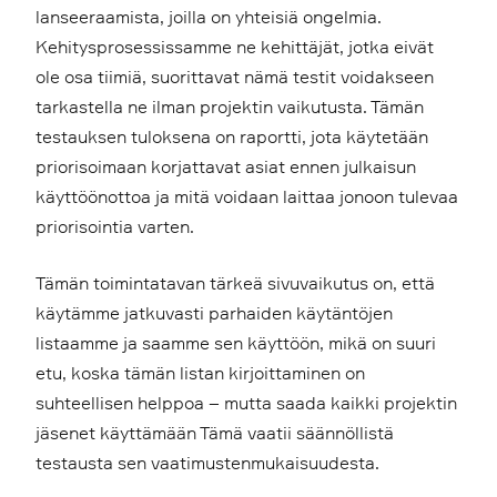
lanseeraamista, joilla on yhteisiä ongelmia.
Kehitysprosessissamme ne kehittäjät, jotka eivät
ole osa tiimiä, suorittavat nämä testit voidakseen
tarkastella ne ilman projektin vaikutusta. Tämän
testauksen tuloksena on raportti, jota käytetään
priorisoimaan korjattavat asiat ennen julkaisun
käyttöönottoa ja mitä voidaan laittaa jonoon tulevaa
priorisointia varten.
Tämän toimintatavan tärkeä sivuvaikutus on, että
käytämme jatkuvasti parhaiden käytäntöjen
listaamme ja saamme sen käyttöön, mikä on suuri
etu, koska tämän listan kirjoittaminen on
suhteellisen helppoa – mutta saada kaikki projektin
jäsenet käyttämään Tämä vaatii säännöllistä
testausta sen vaatimustenmukaisuudesta.