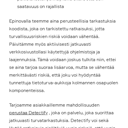
saatavuus on rajallista
Epinovalla teemme aina perusteellisia tarkastuksia
koodista, joka on tarkistettu ratkaisuksi, jotta
turvallisuusriskien riskiä voidaan vähentää.
Päivitämme myös aktiivisesti jatkuvasti
verkkosivustollasi käytettyjä ohjelmistoja ja
laajennuksia. Tämä voidaan joskus tulkita niin, ettei
se aina tarjoa suoraa lisäarvoa, mutta se vähentää
merkittävästi riskiä, että joku voi hyödyntää
tunnettuja tietoturva-aukkoja kolmannen osapuolen
komponenteissa.
Tarjoamme asiakkaillemme mahdollisuuden
perustaa Detectify
, joka on palvelu, joka suorittaa
jatkuvasti turvatarkastuksia. Detectify voi sekä
löytää ratkaisuja sisältäviä uusia riskejä, että uusia