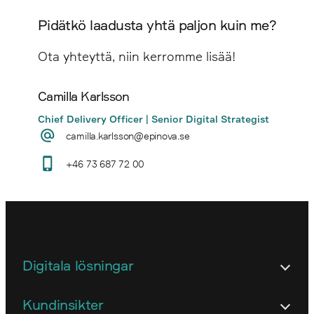
Pidätkö laadusta yhtä paljon kuin me?
Ota yhteyttä, niin kerromme lisää!
Camilla Karlsson
Chief Delivery Officer | Senior Digital Strategist
camilla.karlsson@epinova.se
+46 73 687 72 00
Digitala lösningar
Arkitektur
Kundinsikter