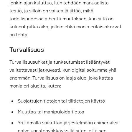
jonkin ajan kuluttua, kun tehdään manuaalista
testiä, ja silloin on vaikea jäljittää, mikä
todellisuudessa aiheutti muutoksen, kun siitä on
kulunut pitkä aika, jolloin ehkä monia erilaisiakorvat
on tehty.
Turvallisuus
Turvallisuusuhkat ja tunkeutumiset lisääntyvät
valitettavasti jatkuvasti, kun digitalisoitumme yhä
enemmän. Turvallisuus on laaja alue, joka kattaa
monia eri alueita, kuten:
Suojattujen tietojen tai tilitietojen käyttö
Muuttaa tai manipuloida tietoa
Yrittämällä vaikuttaa järjestelmään esimerkiksi
palvelunestohyökkäyksillä siten, että sen