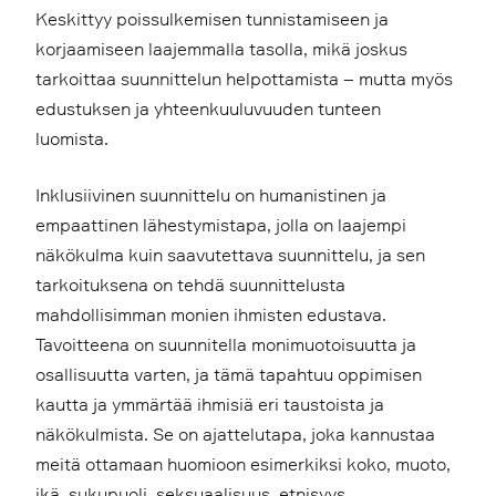
Keskittyy poissulkemisen tunnistamiseen ja
korjaamiseen laajemmalla tasolla, mikä joskus
tarkoittaa suunnittelun helpottamista – mutta myös
edustuksen ja yhteenkuuluvuuden tunteen
luomista.
Inklusiivinen suunnittelu on humanistinen ja
empaattinen lähestymistapa, jolla on laajempi
näkökulma kuin saavutettava suunnittelu, ja sen
tarkoituksena on tehdä suunnittelusta
mahdollisimman monien ihmisten edustava.
Tavoitteena on suunnitella monimuotoisuutta ja
osallisuutta varten, ja tämä tapahtuu oppimisen
kautta ja ymmärtää ihmisiä eri taustoista ja
näkökulmista. Se on ajattelutapa, joka kannustaa
meitä ottamaan huomioon esimerkiksi koko, muoto,
ikä, sukupuoli, seksuaalisuus, etnisyys,