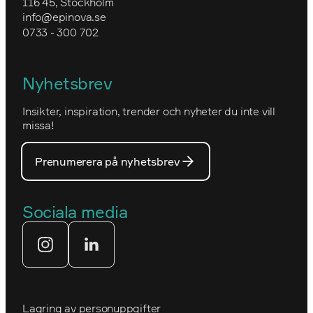
116 45, Stockholm
Granngården
info@epinova.se
Hur vi arbetar
0733 - 300 702
IVA
Miljöarbete och hållbarhet
Kartverket
Nyhetsbrev
Nova Consulting Group
Norwegian
Insikter, inspiration, trender och nyheter du inte vill
Utmärkelser
Optimizelys webb
missa!
Våra medarbetare
PostNord
Prenumerera på nyhetsbrev
Våra partners
Prins Daniels Fellowship
Våra värdeord
Sociala media
Tekniksprånget
Webbyrå
Lagring av personuppgifter