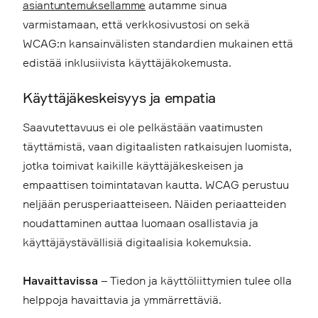
asiantuntemuksellamme
autamme sinua
varmistamaan, että verkkosivustosi on sekä
WCAG:n kansainvälisten standardien mukainen että
edistää inklusiivista käyttäjäkokemusta.
Käyttäjäkeskeisyys ja empatia
Saavutettavuus ei ole pelkästään vaatimusten
täyttämistä, vaan digitaalisten ratkaisujen luomista,
jotka toimivat kaikille käyttäjäkeskeisen ja
empaattisen toimintatavan kautta. WCAG perustuu
neljään perusperiaatteiseen. Näiden periaatteiden
noudattaminen auttaa luomaan osallistavia ja
käyttäjäystävällisiä digitaalisia kokemuksia.
Havaittavissa
– Tiedon ja käyttöliittymien tulee olla
helppoja havaittavia ja ymmärrettäviä.