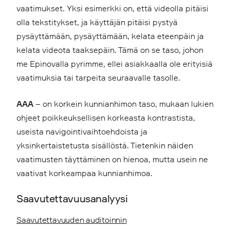
vaatimukset. Yksi esimerkki on, että videolla pitäisi
olla tekstitykset, ja käyttäjän pitäisi pystyä
pysäyttämään, pysäyttämään, kelata eteenpäin ja
kelata videota taaksepäin. Tämä on se taso, johon
me Epinovalla pyrimme, ellei asiakkaalla ole erityisiä
vaatimuksia tai tarpeita seuraavalle tasolle.
AAA
– on korkein kunnianhimon taso, mukaan lukien
ohjeet poikkeuksellisen korkeasta kontrastista,
useista navigointivaihtoehdoista ja
yksinkertaistetusta sisällöstä. Tietenkin näiden
vaatimusten täyttäminen on hienoa, mutta usein ne
vaativat korkeampaa kunnianhimoa.
Saavutettavuusanalyysi
Saavutettavuuden auditoinnin