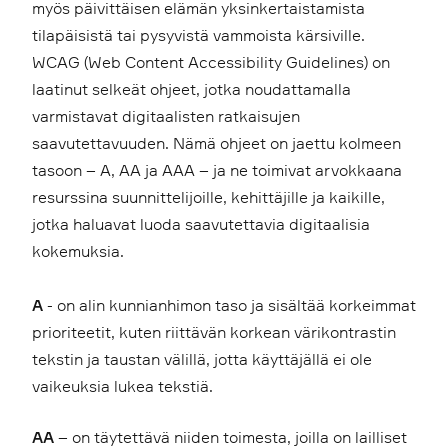
myös päivittäisen elämän yksinkertaistamista
tilapäisistä tai pysyvistä vammoista kärsiville.
WCAG (Web Content Accessibility Guidelines) on
laatinut selkeät ohjeet, jotka noudattamalla
varmistavat digitaalisten ratkaisujen
saavutettavuuden. Nämä ohjeet on jaettu kolmeen
tasoon – A, AA ja AAA – ja ne toimivat arvokkaana
resurssina suunnittelijoille, kehittäjille ja kaikille,
jotka haluavat luoda saavutettavia digitaalisia
kokemuksia.
A
- on alin kunnianhimon taso ja sisältää korkeimmat
prioriteetit, kuten riittävän korkean värikontrastin
tekstin ja taustan välillä, jotta käyttäjällä ei ole
vaikeuksia lukea tekstiä.
AA
– on täytettävä niiden toimesta, joilla on lailliset