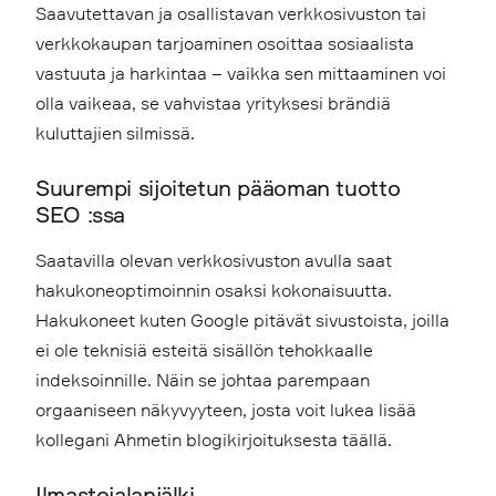
Saavutettavan ja osallistavan verkkosivuston tai
verkkokaupan tarjoaminen osoittaa sosiaalista
vastuuta ja harkintaa – vaikka sen mittaaminen voi
olla vaikeaa, se vahvistaa yrityksesi brändiä
kuluttajien silmissä.
Suurempi sijoitetun pääoman tuotto
SEO :ssa
Saatavilla olevan verkkosivuston avulla saat
hakukoneoptimoinnin osaksi kokonaisuutta.
Hakukoneet kuten Google pitävät sivustoista, joilla
ei ole teknisiä esteitä sisällön tehokkaalle
indeksoinnille. Näin se johtaa parempaan
orgaaniseen näkyvyyteen, josta voit lukea lisää
kollegani Ahmetin blogikirjoituksesta täällä.
Ilmastojalanjälki