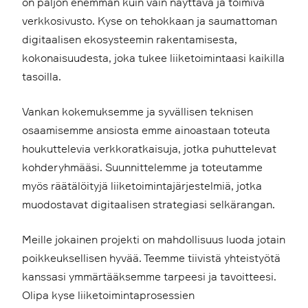
on paljon enemmän kuin vain näyttävä ja toimiva
verkkosivusto. Kyse on tehokkaan ja saumattoman
digitaalisen ekosysteemin rakentamisesta,
kokonaisuudesta, joka tukee liiketoimintaasi kaikilla
tasoilla.
Vankan kokemuksemme ja syvällisen teknisen
osaamisemme ansiosta emme ainoastaan toteuta
houkuttelevia verkkoratkaisuja, jotka puhuttelevat
kohderyhmääsi. Suunnittelemme ja toteutamme
myös räätälöityjä liiketoimintajärjestelmiä, jotka
muodostavat digitaalisen strategiasi selkärangan.
Meille jokainen projekti on mahdollisuus luoda jotain
poikkeuksellisen hyvää. Teemme tiivistä yhteistyötä
kanssasi ymmärtääksemme tarpeesi ja tavoitteesi.
Olipa kyse liiketoimintaprosessien