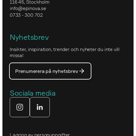
116 45, Stockholm
Granngården
info@epinova.se
Hur vi arbetar
0733 - 300 702
IVA
Miljöarbete och hållbarhet
Kartverket
Nyhetsbrev
Nova Consulting Group
Norwegian
Insikter, inspiration, trender och nyheter du inte vill
Utmärkelser
Optimizelys webb
missa!
Våra medarbetare
PostNord
Prenumerera på nyhetsbrev
Våra partners
Prins Daniels Fellowship
Våra värdeord
Sociala media
Tekniksprånget
Webbyrå
Lagring av personuppgifter