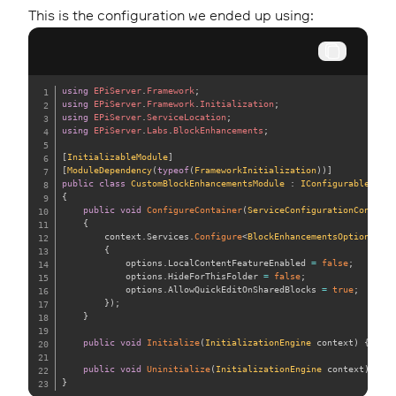
This is the configuration we ended up using:
using
EPiServer
.
Framework
;
using
EPiServer
.
Framework
.
Initialization
;
using
EPiServer
.
ServiceLocation
;
using
EPiServer
.
Labs
.
BlockEnhancements
;
[
InitializableModule
]
[
ModuleDependency
(
typeof
(
FrameworkInitialization
)
)
]
public
class
CustomBlockEnhancementsModule
:
IConfigurableModul
{
public
void
ConfigureContainer
(
ServiceConfigurationContext
 
{
        context
.
Services
.
Configure
<
BlockEnhancementsOptions
>
(
op
{
            options
.
LocalContentFeatureEnabled 
=
false
;
            options
.
HideForThisFolder 
=
false
;
            options
.
AllowQuickEditOnSharedBlocks 
=
true
;
}
)
;
}
public
void
Initialize
(
InitializationEngine
 context
)
{
}
public
void
Uninitialize
(
InitializationEngine
 context
)
{
}
}