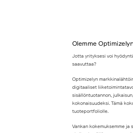
Olemme Optimizelyn 
Jotta yrityksesi voi hyödynt
saavuttaa?
Optimizelyn markkinalähtöi
digitaaliset liiketoimintata
sisällöntuotannon, julkaisu
kokonaisuudeksi. Tämä kok
tuoteportfoliolle.
Vankan kokemuksemme ja syv