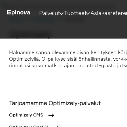
Palvelut
Tuotteet
Asiakasrefere
Etusivu
Palvelumme
Optimizely
Optimizely
Haluamme sanoa olevamme aivan kehityksen kärjess
Optimizelyllä. Olipa kyse sisällönhallinnasta, ver
rinnallasi koko matkan ajan aina strategiasta jat
Tarjoamamme Optimizely-palvelut
Optimizely CMS