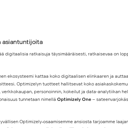
asiantuntijoita
ää digitaalisia ratkaisuja täysimääräisesti, ratkaisevaa on lop
nen ekosysteemi kattaa koko digitaalisen elinkaaren ja autt
voitteesi. Optimizelyn tuotteet hallitsevat koko asiakaskokemu
n, verkkokaupan, personoinnin, kokeilut ja data-analytiikan h
onaisuus tunnetaan nimellä
Optimizely One
– sateenvarjokäs
ällisen Optimizely‑osaamisemme ansiosta tarjoamme laajan v