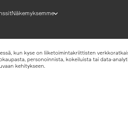
nssit
Näkemyksemme
ä, kun kyse on liiketoimintakriittisten verkkoratkai
kkokaupasta, personoinnista, kokeiluista tai data-analy
kuvaan kehitykseen.