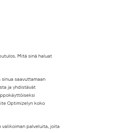
putulos. Mitä sinä haluat
aa sinua saavuttamaan
sta ja yhdistävät
elppokäyttöiseksi
ite Optimizelyn koko
alikoiman palveluita, joita