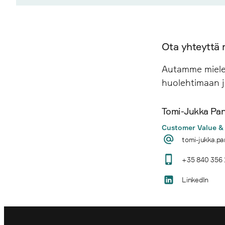
Ota yhteyttä 
Autamme mielel
huolehtimaan j
Tomi-Jukka Pant
Customer Value & 
tomi-jukka.pa
+35 840 356 
LinkedIn