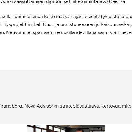
ystäsi saavuttamaan digitaaliset liiketoimintatavoitteensa.
vulla tuemme sinua koko matkan ajan: esiselvityksestä ja pä
ehitysprojektiin, hallittuun ja onnistuneeseen julkaisuun sekä
een. Neuvomme, sparraamme uusilla ideoilla ja varmistamme, 
trandberg, Nova Advisoryn strategiavastaava, kertovat, miten 