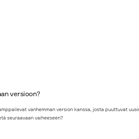
aan versioon?
kamppailevat vanhemman version kanssa, josta puuttuvat uus
edetä seuraavaan vaiheeseen?