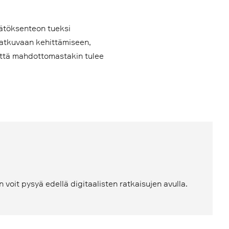
ätöksenteon tueksi
 jatkuvaan kehittämiseen,
että mahdottomastakin tulee
voit pysyä edellä digitaalisten ratkaisujen avulla.