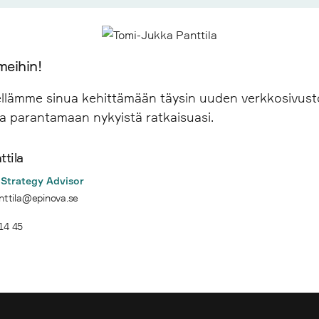
meihin!
lämme sinua kehittämään täysin uuden verkkosivusto
a parantamaan nykyistä ratkaisuasi.
tila
Strategy Advisor
nttila@epinova.se
14 45