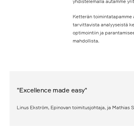
yhdistelemällä autamme yrit
Ketterän toimintatapamme a
tarvittavista analyyseistä k
optimointiin ja parantamis
mahdollista.
"Excellence made easy"
Linus Ekström, Epinovan toimitusjohtaja, ja Mathias S