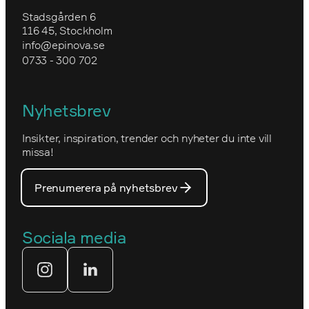
Forsea
Utbildning i Optimizely CMS
Uppgradera till Optimizely CMS 12
Stadsgården 6
Epinovas ledning
116 45, Stockholm
Granngården
info@epinova.se
Hur vi arbetar
0733 - 300 702
IVA
Miljöarbete och hållbarhet
Kartverket
Nyhetsbrev
Nova Consulting Group
Norwegian
Insikter, inspiration, trender och nyheter du inte vill
Utmärkelser
Optimizelys webb
missa!
Våra medarbetare
PostNord
Prenumerera på nyhetsbrev
Våra partners
Prins Daniels Fellowship
Våra värdeord
Sociala media
Tekniksprånget
Webbyrå