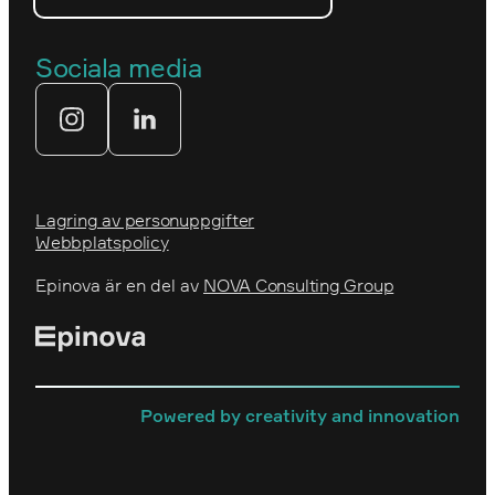
Våra partners
Prins Daniels Fellowship
Våra värdeord
Sociala media
Tekniksprånget
Webbyrå
Lagring av personuppgifter
Webbplatspolicy
Epinova är en del av
NOVA Consulting Group
Powered by creativity and innovation