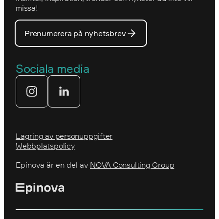
Optimizelys webb
missa!
Våra medarbetare
PostNord
Prenumerera på nyhetsbrev
Våra partners
Prins Daniels Fellowship
Våra värdeord
Sociala media
Tekniksprånget
Webbyrå
Lagring av personuppgifter
Webbplatspolicy
Epinova är en del av
NOVA Consulting Group