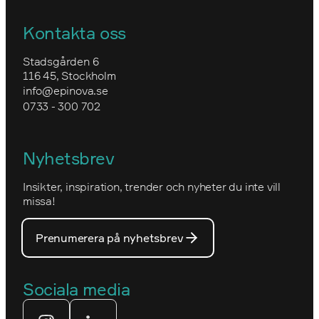
Agilt arbetssätt
Forex
Nyheter
Optimizely kontra Sitecore
Kontakta oss
Epinovas kärnvärden
Forsea
Utbildning i Optimizely CMS
Uppgradera till Optimizely CMS 12
Stadsgården 6
Epinovas ledning
116 45, Stockholm
Granngården
info@epinova.se
Hur vi arbetar
0733 - 300 702
IVA
Miljöarbete och hållbarhet
Kartverket
Nyhetsbrev
Nova Consulting Group
Norwegian
Insikter, inspiration, trender och nyheter du inte vill
Utmärkelser
Optimizelys webb
missa!
Våra medarbetare
PostNord
Prenumerera på nyhetsbrev
Våra partners
Prins Daniels Fellowship
Våra värdeord
Sociala media
Tekniksprånget
Webbyrå