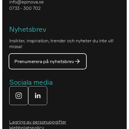
info@epinova.se
Hur vi arbetar
0733 - 300 702
IVA
Miljöarbete och hållbarhet
Kartverket
Nyhetsbrev
Nova Consulting Group
Norwegian
Insikter, inspiration, trender och nyheter du inte vill
Utmärkelser
Optimizelys webb
missa!
Våra medarbetare
PostNord
Prenumerera på nyhetsbrev
Våra partners
Prins Daniels Fellowship
Våra värdeord
Sociala media
Tekniksprånget
Webbyrå
Lagring av personuppgifter
Webbplatspolicy