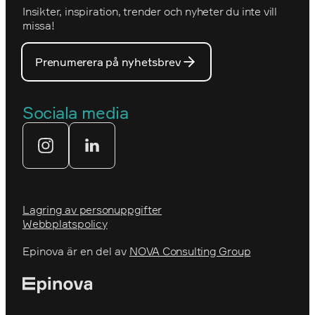
Insikter, inspiration, trender och nyheter du inte vill
Utmärkelser
Optimizelys webb
missa!
Våra medarbetare
PostNord
Prenumerera på nyhetsbrev
Våra partners
Prins Daniels Fellowship
Våra värdeord
Sociala media
Tekniksprånget
Webbyrå
Lagring av personuppgifter
Webbplatspolicy
Epinova är en del av
NOVA Consulting Group