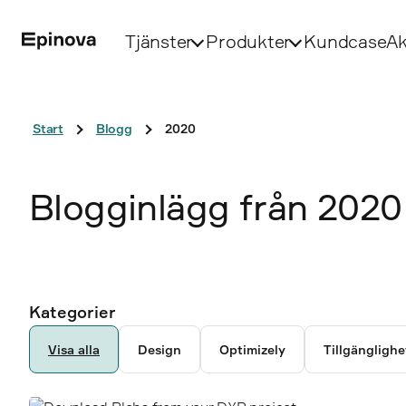
Tjänster
Produkter
Kundcase
Ak
Start
Blogg
2020
Blogginlägg från 2020
Ancestor pages
Kategorier
2403
Visa alla
Design
Optimizely
Tillgänglighe