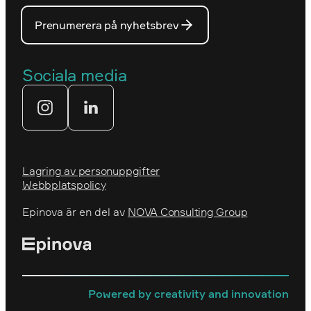
Våra medarbetare
PostNord
Prenumerera på nyhetsbrev
Våra partners
Prins Daniels Fellowship
Våra värdeord
Sociala media
Tekniksprånget
Webbyrå
Lagring av personuppgifter
Webbplatspolicy
Epinova är en del av
NOVA Consulting Group
Powered by creativity and innovation