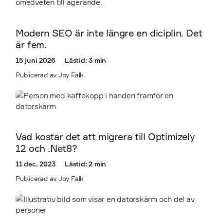
2360
2403
Modern SEO är inte längre en diciplin. Det
är fem.
2410
15 juni 2026
Lästid: 3 min
Publicerad av Joy Falk
2411
Vad kostar det att migrera till Optimizely
12 och .Net8?
11 dec. 2023
Lästid: 2 min
Publicerad av Joy Falk