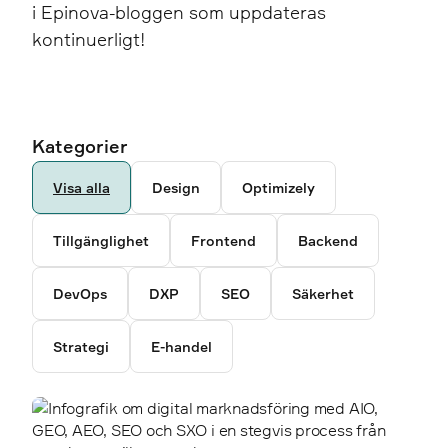
i Epinova-bloggen som uppdateras
kontinuerligt!
Ancestor pages
Authors
Kategorier
6792
1462
Visa alla
Design
Optimizely
5238
Tillgänglighet
Frontend
Backend
3878
DevOps
DXP
SEO
Säkerhet
2300
Strategi
E-handel
2338