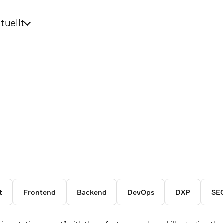
tuellt
t
Frontend
Backend
DevOps
DXP
SE