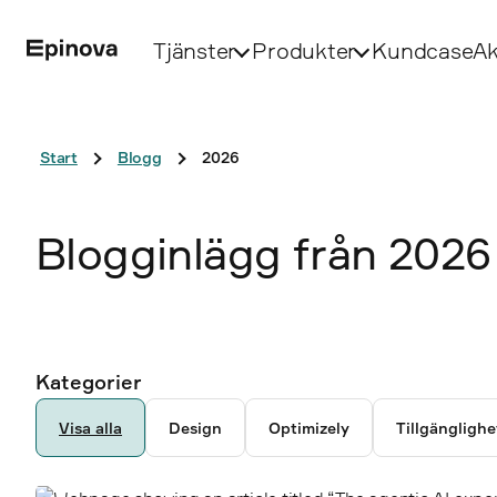
Tjänster
Produkter
Kundcase
Ak
Start
Blogg
2026
Blogginlägg från 2026
Ancestor pages
Kategorier
6792
Visa alla
Design
Optimizely
Tillgänglighe