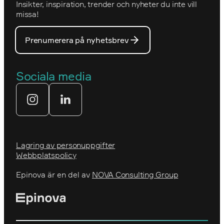
Insikter, inspiration, trender och nyheter du inte vill
Utmärkelser
Optimizelys webb
missa!
Våra medarbetare
PostNord
Prenumerera på nyhetsbrev
Våra partners
Prins Daniels Fellowship
Våra värdeord
Sociala media
Tekniksprånget
Webbyrå
Lagring av personuppgifter
Webbplatspolicy
Epinova är en del av
NOVA Consulting Group